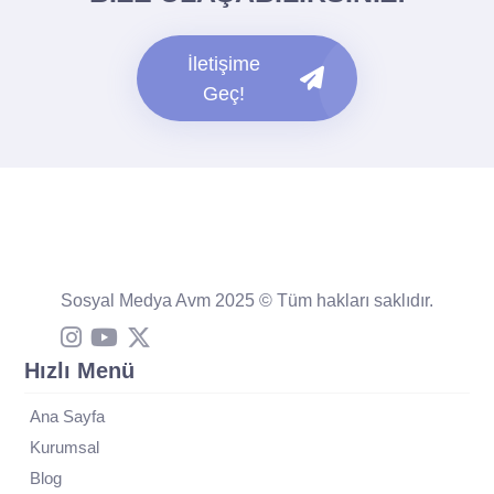
İletişime
Geç!
Sosyal Medya Avm 2025 © Tüm hakları saklıdır.
Hızlı Menü
Ana Sayfa
Kurumsal
Blog