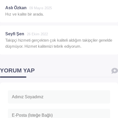
Aslı Özkan
09 Mayıs 2025
Hız ve kalite bir arada.
Seyfi Şen
26 Ekim 2022
Takipçi hizmeti gerçekten çok kaliteli aldığım takipçiler genelde
düşmüyor. Hizmet kalitenizi tebrik ediyorum.
YORUM YAP