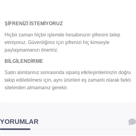
ŞİFRENİZİ İSTEMİYORUZ
Hiçbir zaman hiçbir işlemde hesabınızın şifresini talep
etmiyoruz. Güvenliğiniz için şifrenizi hiç kimseyle
paylaşmamanızı öneririz.
BİLGİLENDİRME
Satın alımlarınız sonrasında sipariş etkileşimlerinizin doğru
takip edilebilmesi için, aynı ürünleri eş zamanlı olarak farklı
sitelerden almamanız gerekir.
YORUMLAR