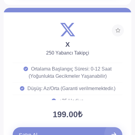
X
250 Yabancı Takipçi
Ortalama Başlangıç Süresi: 0-12 Saat
(Yoğunlukta Gecikmeler Yaşanabilir)
Düşüş: Az/Orta (Garanti verilmemektedir.)
+25 Hediye
199.00₺