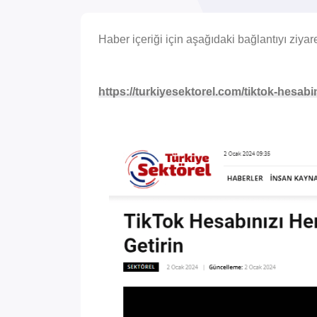
Haber içeriği için aşağıdaki bağlantıyı ziyare
https://turkiyesektorel.com/tiktok-hesabini