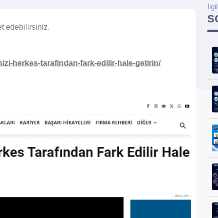
İlgi
S
t edebilirsiniz.
zi-herkes-tarafindan-fark-edilir-hale-getirin/