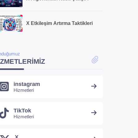
X Etkileşim Artırma Taktikleri
nduğumuz
IZMETLERIMIZ
instagram
Hizmetleri
TikTok
Hizmetleri
X