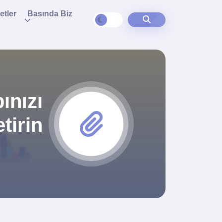
etler
Basında Biz
ınızı
tirin