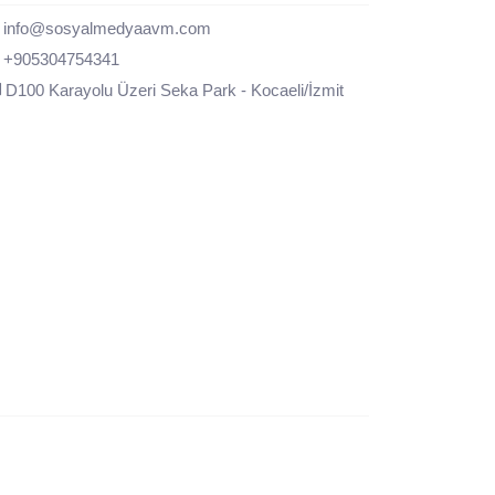
info@sosyalmedyaavm.com
+905304754341
D100 Karayolu Üzeri Seka Park - Kocaeli/İzmit