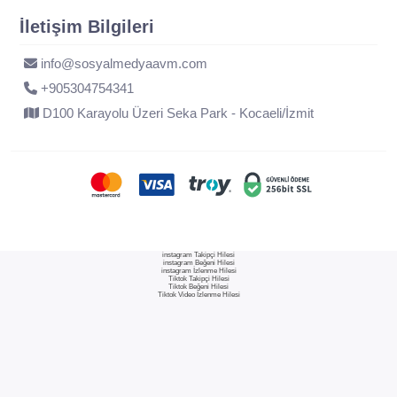
İletişim Bilgileri
info@sosyalmedyaavm.com
+905304754341
D100 Karayolu Üzeri Seka Park - Kocaeli/İzmit
instagram Takipçi Hilesi
instagram Beğeni Hilesi
instagram İzlenme Hilesi
Tiktok Takipçi Hilesi
Tiktok Beğeni Hilesi
Tiktok Video İzlenme Hilesi