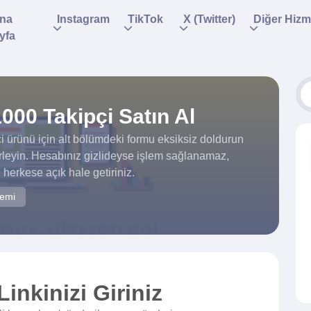
na
Instagram
TikTok
X (Twitter)
Diğer Hizm
yfa
000 Takipçi Satın Al
 ürünü için alt bölümdeki formu eksiksiz doldurun
leyin. Hesabınız gizlideyse işlem sağlanamaz,
 herkese açık hale getiriniz.
temi
inkinizi Giriniz