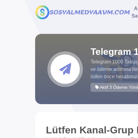
A
Sa
Telegram 1
Telegram 1000 Takipçi
ve ödeme adımına iler
lütfen önce hesabınızı
Aktif 3 Ödeme Yön
Lütfen Kanal-Grup L