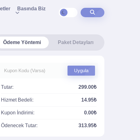
etler
Basında Biz
Ödeme Yöntemi
Paket Detayları
Uygula
Tutar:
299.00₺
Hizmet Bedeli:
14.95₺
Kupon İndirimi:
0.00₺
Ödenecek Tutar:
313.95₺