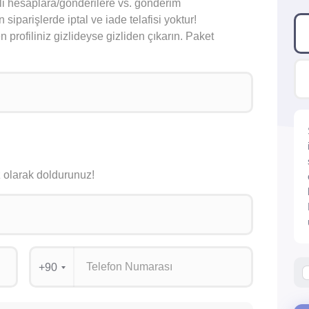
li hesaplara/gönderilere vs. gönderim
iparişlerde iptal ve iade telafisi yoktur!
 profiliniz gizlideyse gizliden çıkarın. Paket
siz olarak doldurunuz!
+90