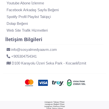
Youtube Abone İzlenme
Facebook Arkadaş Sayfa Beğeni
Spotify Profil Playlist Takipçi
Dolap Beğeni
Web Site Trafik Hizmetleri
İletişim Bilgileri
info@sosyalmedyaavm.com
+905304754341
D100 Karayolu Üzeri Seka Park - Kocaeli/İzmit
instagram Takipçi Hilesi
instagram Beğeni Hilesi
instagram İzlenme Hilesi
Tiktok Takipçi Hilesi