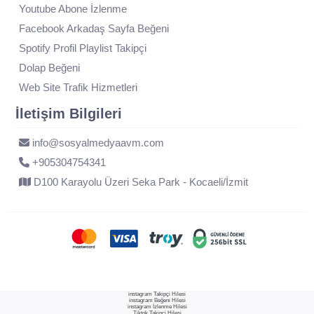
Youtube Abone İzlenme
Facebook Arkadaş Sayfa Beğeni
Spotify Profil Playlist Takipçi
Dolap Beğeni
Web Site Trafik Hizmetleri
İletişim Bilgileri
info@sosyalmedyaavm.com
+905304754341
D100 Karayolu Üzeri Seka Park - Kocaeli/İzmit
instagram Takipçi Hilesi
instagram Beğeni Hilesi
instagram İzlenme Hilesi
Tiktok Takipçi Hilesi